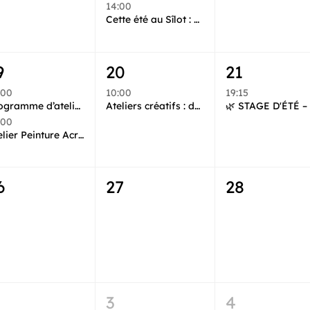
14:00
Cette été au Sîlot : Ateliers d’initiation à la gravure
9
20
21
:00
10:00
19:15
Programme d’ateliers créatifs – Juillet & Août avec La Fabrik Onirique
Ateliers créatifs : découvrez l’art et l’histoire en créant !
:00
Atelier Peinture Acrylique avec Manon et la Fabrik Onirique !
6
27
28
3
4