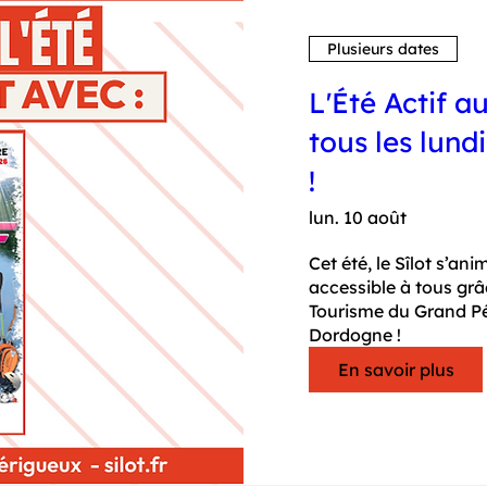
Plusieurs dates
L'Été Actif a
tous les lund
!
lun. 10 août
Cet été, le Sîlot s’a
accessible à tous grâc
Tourisme du Grand Pé
Dordogne !
En savoir plus