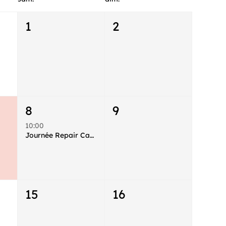
1
2
8
9
10:00
Journée Repair Café au Sîlot avec l'association l'Atelier du Lien !
15
16