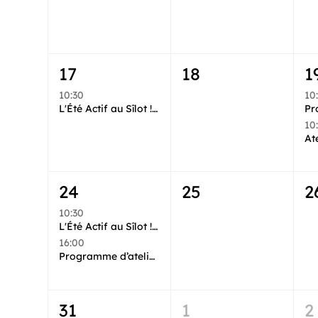
17
18
1
10:30
10
L'Été Actif au Sîlot ! Rendez-vous tous les lundis du 6 Juillet au 24 Août !
10
24
25
2
10:30
L'Été Actif au Sîlot ! Rendez-vous tous les lundis du 6 Juillet au 24 Août !
16:00
Programme d’ateliers créatifs – Juillet & Août avec La Fabrik Onirique
31
1
2