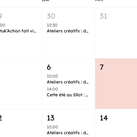
9
30
31
:00
10:30
Batuk’Action fait vibrer le Sîlot aux rythmes du Brésil
Ateliers créatifs : découvrez l’art et l’histoire en créant !
6
7
10:00
Ateliers créatifs : découvrez l’art et l’histoire en créant !
14:00
Cette été au Sîlot : Ateliers d’initiation à la gravure
2
13
14
10:00
Ateliers créatifs : découvrez l’art et l’histoire en créant !