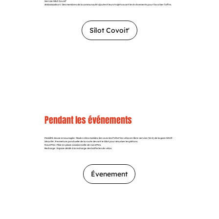
Service Sîlot Covoit’
Ambassadeurs : Des membres de la communauté ajoutent leurs trajets avant les événements pour favoriser l’offre.
Sîlot Covoit'
Pendant les événements
Mobilité douce encouragée : Racks vélos mobiles, lien avec les P+R et les vélos en libre-service (VLS) de la gare SNCF.
Sécurité : Fermeture ponctuelle de la route devant le Sîlot pour sécuriser les piétons.
Navettes : Mise en place occasionnelle de navettes.
Recharge : Espace dédié à la recharge des batteries de vélos.
Évenement