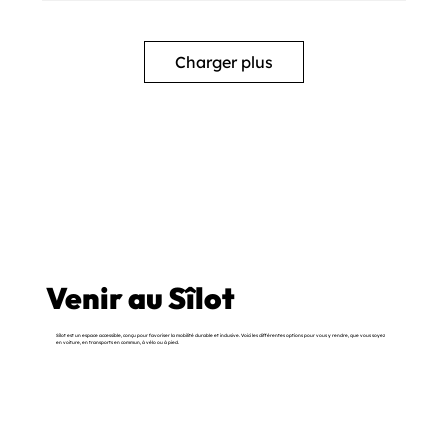
Charger plus
Venir au Sîlot
Sîlot est un espace accessible, conçu pour favoriser la mobilité durable et inclusive. Voici les différentes options pour vous y rendre, que vous soyez
en voiture, en transports en commun, à vélo ou à pied.