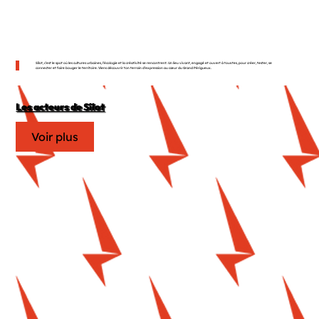
Sîlot, c’est le spot où les cultures urbaines, l’écologie et la créativité se rencontrent. Un lieu vivant, engagé et ouvert à tous·tes, pour créer, tester, se
connecter et faire bouger le territoire. Viens découvrir ton terrain d’expression au cœur du Grand Périgueux.
Les acteurs de Sîlot
Voir plus