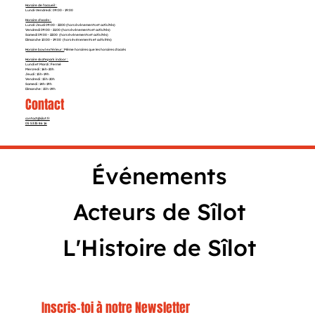
Horaire de l'accueil :
Lundi-Vendredi : 09:00 - 19:00
Horaire d'accès :
Lundi-Jeudi 09:00 - 22:00 (hors événements et activités)
Vendredi 09:00 - 21:00 (hors événements et activités)
Samedi 09:00 - 22:00 (hors événements et activités)
Dimanche 10:00 - 19:00 (hors événements et activités)
Horaire bowl extérieur :
Même horaires que les horaires d'accès
Horaire skatepark indoor :
Lundi et Mardi : Fermé
Mercredi : 16h-20h
Jeudi : 15h-19h
Vendredi : 15h-20h
Samedi : 14h-19h
Dimanche : 15h-19h
Contact
contact@silot.fr
05 53 35 86 16
Événements
Acteurs de Sîlot
L'Histoire de Sîlot
Inscris-toi à notre Newsletter