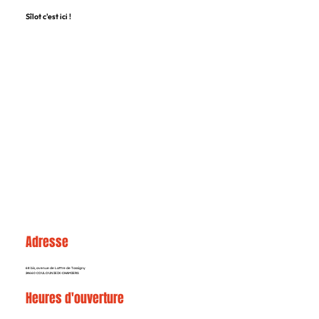
Sîlot c'est ici !
Adresse
68 bis, avenue de Lattre de Tassigny
24660 COULOUNIEIX-CHAMIERS
Heures d'ouverture