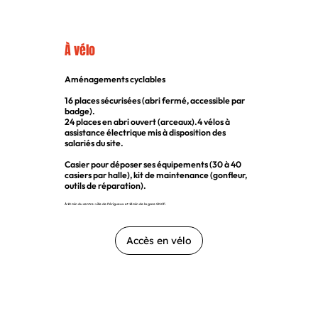
À vélo
Aménagements cyclables
16 places sécurisées (abri fermé, accessible par
badge).
24 places en abri ouvert (arceaux).4 vélos à
assistance électrique mis à disposition des
salariés du site.
Casier pour déposer ses équipements (30 à 40
casiers par halle), kit de maintenance (gonfleur,
outils de réparation).
À
10 min du centre-ville de Périgueux et 13 min de la gare SNCF.
Accès en vélo