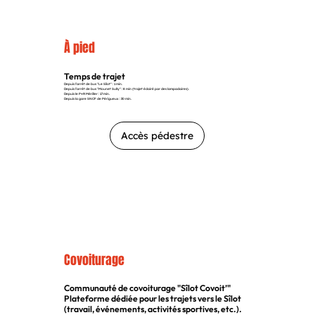
À pied
Temps de trajet
Depuis l’arrêt de bus "Le Sîlot" : 1 min.
Depuis l’arrêt de bus "Mounet Sully" : 8 min (trajet éclairé par des lampadaires).
Depuis le P+R Mériller : 17 min.
Depuis la gare SNCF de Périgueux : 30 min.
Accès pédestre
Covoiturage
Communauté de covoiturage "Sîlot Covoit’"
Plateforme dédiée pour les trajets vers le Sîlot
(travail, événements, activités sportives, etc.).