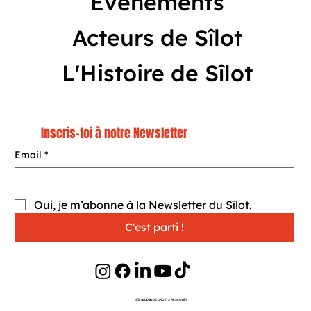
Événements
Acteurs de Sîlot
L'Histoire de Sîlot
Inscris-toi à notre Newsletter
Email
*
Oui, je m’abonne à la Newsletter du Sîlot.
C'est parti !
SÎLOT | TOUS DROITS RÉSERVÉS
©
2026