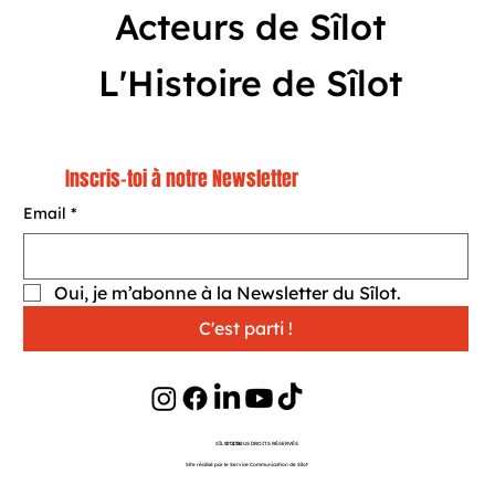
Acteurs de Sîlot
L'Histoire de Sîlot
Inscris-toi à notre Newsletter
Email
*
Oui, je m’abonne à la Newsletter du Sîlot.
C'est parti !
SÎLOT | TOUS DROITS RÉSERVÉS
©
2026
Site réalisé par le Service Communication de Sîlot
Website Originally Designed by Wix Fix