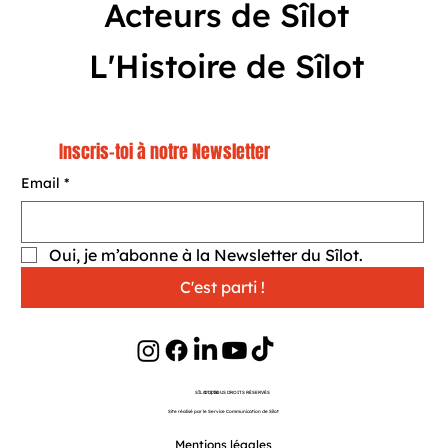
Acteurs de Sîlot
L'Histoire de Sîlot
Inscris-toi à notre Newsletter
Email
*
Oui, je m’abonne à la Newsletter du Sîlot.
C'est parti !
SÎLOT | TOUS DROITS RÉSERVÉS
©
2026
Site réalisé par le Service Communication de Sîlot
Website Originally Designed by Wix Fix
Mentions légales