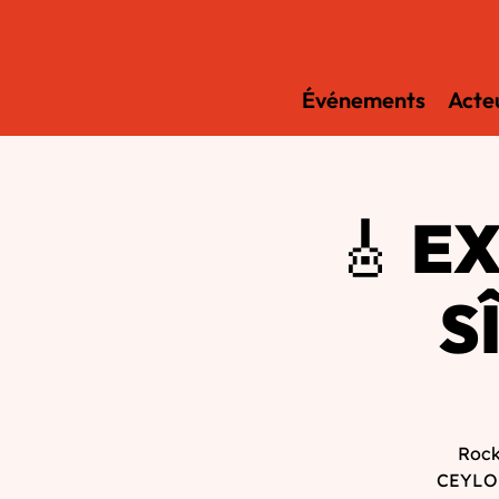
Événements
Acteu
🎸 E
S
Rock
CEYLO