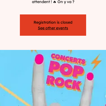
attendent ! 🔥 On y va ?
Registration is closed
See other events