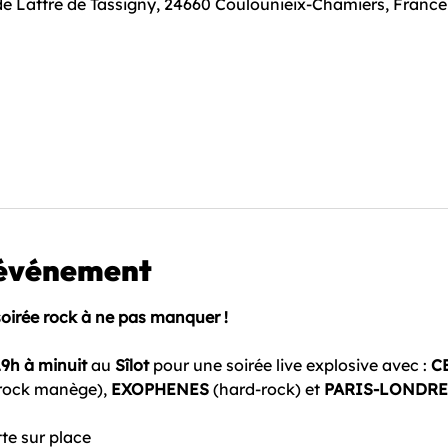
 de Lattre de Tassigny, 24660 Coulounieix-Chamiers, France
'événement
soirée rock à ne pas manquer !
19h à minuit
 au 
Sîlot
 pour une soirée live explosive avec : 
C
(rock manège), 
EXOPHENES
 (hard-rock) et 
PARIS-LONDRE
te sur place