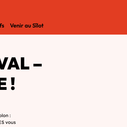
fs
Venir au Sîlot
VAL –
 !
lon :
S vous