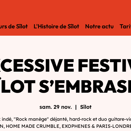
rs de Sîlot
L'Histoire de Sîlot
Notre actu
Tari
XCESSIVE FESTI
ÎLOT S’EMBRASE
sam. 29 nov.
  |  
Sîlot
 indé, "Rock manège" déjanté, hard-rock et duo guitare-vio
N, HOME MADE CRUMBLE, EXOPHENES & PARIS-LONDRE