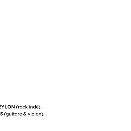
EYLON
 (rock indé), 
S
 (guitare & violon).