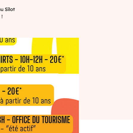
u Sîlot
 !