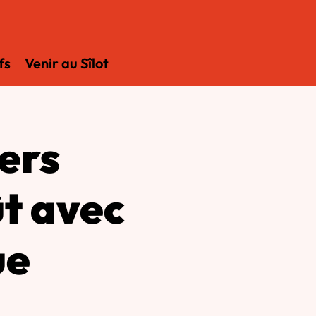
fs
Venir au Sîlot
ers
ût avec
ue