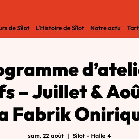
rs de Sîlot
L'Histoire de Sîlot
Notre actu
Tari
ogramme d’ateli
fs – Juillet & Ao
a Fabrik Oniriq
sam. 22 août
  |  
Sîlot - Halle 4