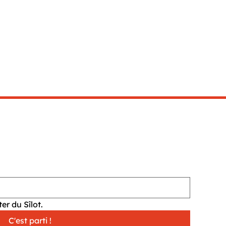
er du Sîlot.
C'est parti !