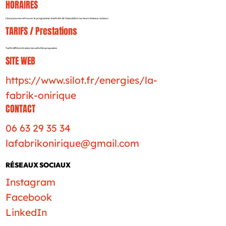
HORAIRES
| Vous pouvez retrouver le programme d'activité de l'association sur leurs réseaux sociaux !
TARIFS / Prestations
Tarifs différents selon les activités proposées
SITE WEB
https://www.silot.fr/energies/la-
fabrik-onirique
CONTACT
06 63 29 35 34
lafabrikonirique@gmail.com
RÉSEAUX SOCIAUX
Instagram
Facebook
LinkedIn