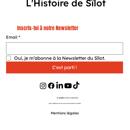
L'Histoire de Sîlot
Inscris-toi à notre Newsletter
Email
*
Oui, je m’abonne à la Newsletter du Sîlot.
C'est parti !
SÎLOT | TOUS DROITS RÉSERVÉS
©
2026
Site réalisé par le Service Communication de Sîlot
Website Originally Designed by Wix Fix
Mentions légales