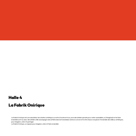
Halle 4
La Fabrik Onirique
La Fabrik Onirique est une association de création artistique ouverte à toutes et tous, avec des ateliers pensés pour rester accessibles, où l’imaginaire et le faire
ensemble sont au cœur des ateliers. Elle accompagne des artistes dans la transmission de leurs univers et invite chacun à explorer l’ensemble des milieux artistiques,
pour imaginer, créer et partager.
La Fabrik Onirique, un espace pour imaginer, créer et faire ensemble.