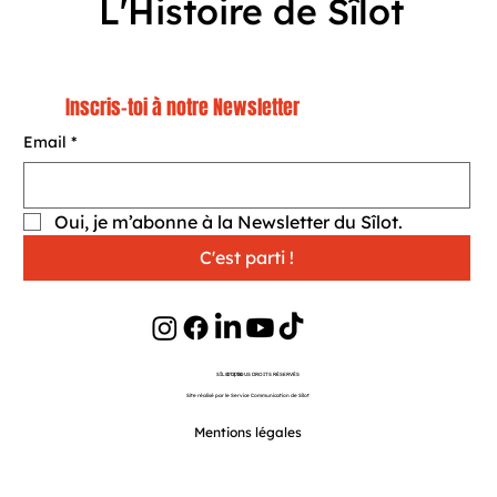
L'Histoire de Sîlot
Inscris-toi à notre Newsletter
Email
*
Oui, je m’abonne à la Newsletter du Sîlot.
C'est parti !
SÎLOT | TOUS DROITS RÉSERVÉS
©
2026
Site réalisé par le Service Communication de Sîlot
Website Originally Designed by Wix Fix
Mentions légales