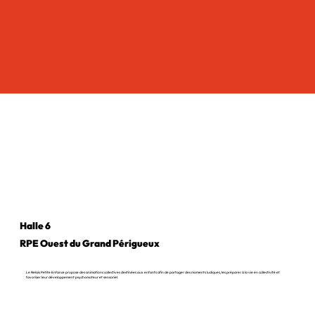
Halle 6
RPE Ouest du Grand Périgueux
Le Relais Petite Enfance propose des animations collectives destinées aux enfants afin de partager des moments ludiques, les préparer à la vie en collectivité et
favoriser leur développement psychomoteur et sensoriel.