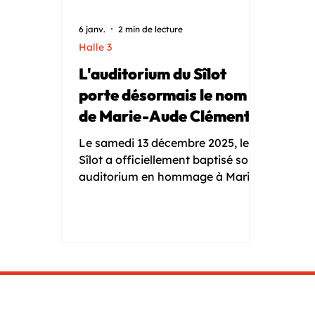
6 janv.
2 min de lecture
Halle 3
L'auditorium du Sîlot
porte désormais le nom
de Marie-Aude Clément
Le samedi 13 décembre 2025, le
Sîlot a officiellement baptisé son
auditorium en hommage à Marie-
Aude Clément, fonctionnaire
territoriale engagée qui a œuvré
activement à la naissance de ce
lieu.