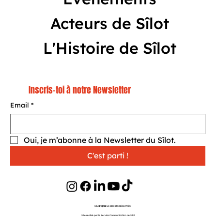
Événements
Acteurs de Sîlot
L'Histoire de Sîlot
Inscris-toi à notre Newsletter
Email
*
Oui, je m’abonne à la Newsletter du Sîlot.
C'est parti !
SÎLOT | TOUS DROITS RÉSERVÉS
©
2026